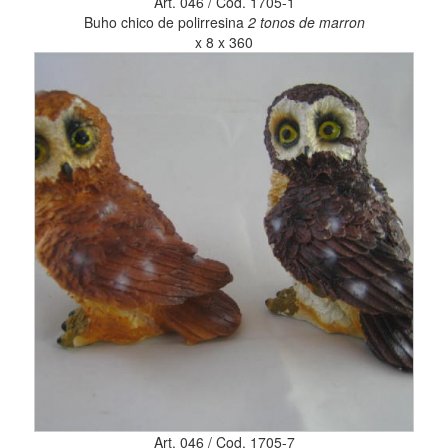
Art. 046 / Cod. 1705-1
Buho chico de polirresina
2 tonos de marron
x 8 x 360
Art. 046 / Cod. 1705-7